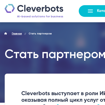
Кат
AI-based solutions for business
Главная
Стать партнером
Стать партнеро
Cleverbots выступает в роли 
оказывая полный цикл услуг о